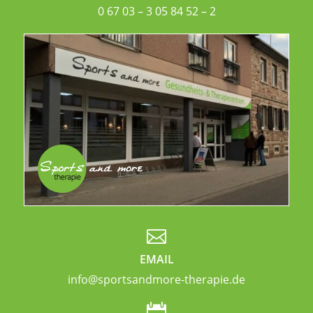
0 67 03 – 3 05 84 52 – 2

EMAIL
info@sportsandmore-therapie.de
